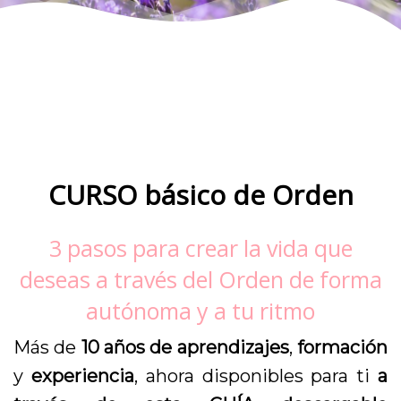
CURSO básico de Orden
3 pasos para crear la vida que
deseas a través del Orden de forma
autónoma y a tu ritmo
Más de
10 años de aprendizajes
,
formación
y
experiencia
, ahora disponibles para ti
a