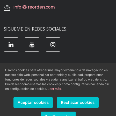
info @ reorden.com
SÍGUEME EN REDES SOCIALES:
Usamos cookies para ofrecer una mayor experiencia de navegación en
nuestro sitio web, personalizar contenido y publicidad, proporcionar
Aviso Legal
|
Condiciones de Uso
|
funciones de redes sociales y ayudar a analizar el tráfico web del sitio.
Puede leer cómo usamos las cookies y cómo configurarlas haciendo clic
Política de Privacidad
|
Política de Cookies
en configuración de cookies.
Leer más
.
Aceptar cookies
Rechazar cookies
Re-Orden
© 2026 -
- Todos los derechos reservados.
Página web diseñada por
Ilustra Marketing, SL
. Powered by