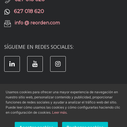
627 018 620
info @ reorden.com
SÍGUEME EN REDES SOCIALES:
Usamos cookies para ofrecer una mayor experiencia de navegación en
nuestro sitio web, personalizar contenido y publicidad, proporcionar
Aviso Legal
|
Condiciones de Uso
|
funciones de redes sociales y ayudar a analizar el tráfico web del sitio.
Política de Privacidad
|
Política de Cookies
Puede leer cómo usamos las cookies y cómo configurarlas haciendo clic
en configuración de cookies.
Leer más
.