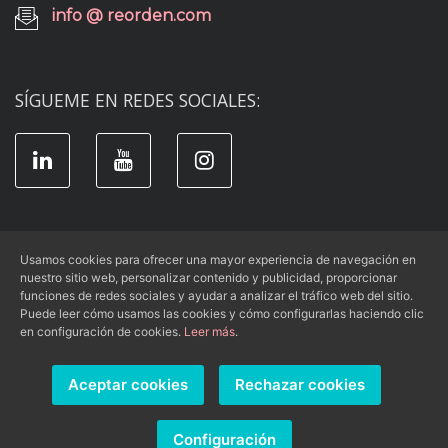
info @ reorden.com
SÍGUEME EN REDES SOCIALES:
Usamos cookies para ofrecer una mayor experiencia de navegación en
nuestro sitio web, personalizar contenido y publicidad, proporcionar
Aviso Legal
|
Condiciones de Uso
|
funciones de redes sociales y ayudar a analizar el tráfico web del sitio.
Política de Privacidad
|
Política de Cookies
Puede leer cómo usamos las cookies y cómo configurarlas haciendo clic
en configuración de cookies.
Leer más
.
Aceptar cookies
Rechazar cookies
Re-Orden
© 2026 -
- Todos los derechos reservados.
Página web diseñada por
Ilustra Marketing, SL
. Powered by
Configuración