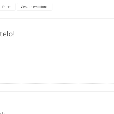
Estrés
Gestion emocional
telo!
ida