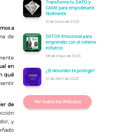
Transforma tu DAFO y
CAME para empoderarte
fácilmente
12 de Junio de 2023
amos a
DETOX Emocional para
rma de
emprender con el mínimo
esfuerzo
08 de Mayo de 2023
amente
ual en
¿El desorden te protege?
en qué
10 de Abril de 2023
sentir
Ver todos los Artículos
der de
ección
dor, y
señado