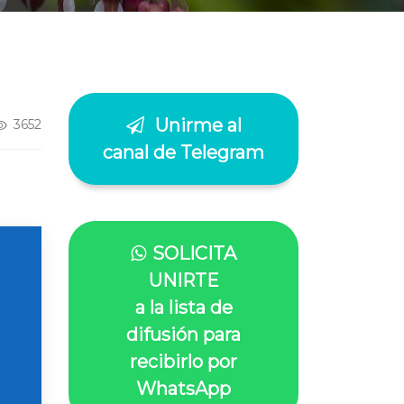
Unirme al
3652
canal de Telegram
SOLICITA
UNIRTE
a la lista de
difusión para
recibirlo por
WhatsApp