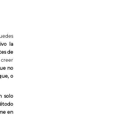
puedes
ivo la
tes de
 creer
que no
que, o
n solo
método
me en