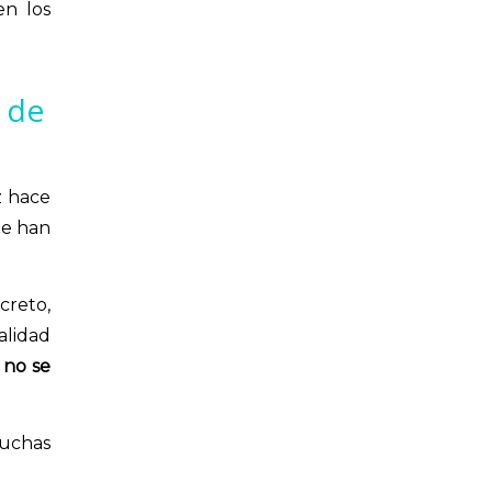
en los
á de
z hace
le han
creto,
alidad
 no se
muchas