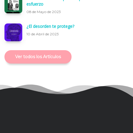
esfuerzo
08 de Mayo de 2023
¿El desorden te protege?
10 de Abril de 2023
Ver todos los Artículos