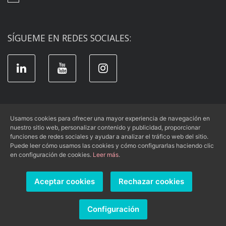
SÍGUEME EN REDES SOCIALES:
Usamos cookies para ofrecer una mayor experiencia de navegación en
nuestro sitio web, personalizar contenido y publicidad, proporcionar
Aviso Legal
|
Condiciones de Uso
|
funciones de redes sociales y ayudar a analizar el tráfico web del sitio.
Política de Privacidad
|
Política de Cookies
Puede leer cómo usamos las cookies y cómo configurarlas haciendo clic
en configuración de cookies.
Leer más
.
Aceptar cookies
Rechazar cookies
Re-Orden
© 2026 -
- Todos los derechos reservados.
Página web diseñada por
Ilustra Marketing, SL
. Powered by
Configuración
Alvasolution, SL
.