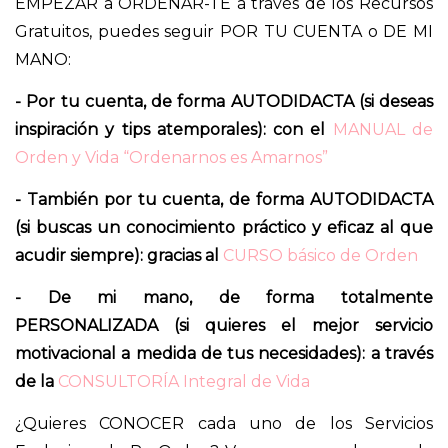
EMPEZAR a ORDENAR-TE a través de los Recursos
Gratuitos, puedes seguir POR TU CUENTA o DE MI
MANO:
- Por tu cuenta, de forma AUTODIDACTA (si deseas
inspiración y tips atemporales): con el
MANUAL de
Orden y Vida “Ordenarnos es Amarnos”
- También por tu cuenta, de forma AUTODIDACTA
(si buscas un conocimiento práctico y eficaz al que
acudir siempre): gracias al
CURSO básico de Orden
- De mi mano, de forma totalmente
PERSONALIZADA (si quieres el mejor servicio
motivacional a medida de tus necesidades): a través
de la
CONSULTORÍA Integral de Vida
¿Quieres CONOCER cada uno de los Servicios