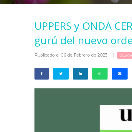
UPPERS y ONDA CERO
gurú del nuevo ord
Publicado el 06 de Febrero de 2023
|
DESAR