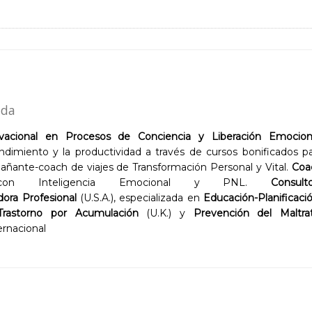
ida
acional en Procesos de Conciencia y Liberación Emociona
dimiento y la productividad a través de cursos bonificados p
ñante-coach de viajes de Transformación Personal y Vital.
Coa
on Inteligencia Emocional y PNL.
Consult
ora Profesional
(U.S.A.), especializada en
Educación-Planificaci
Trastorno por Acumulación
(U.K.) y
Prevención del Maltrat
ernacional