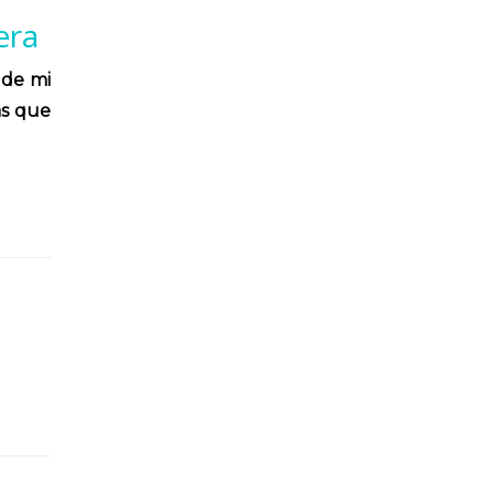
era
 de mi
as que