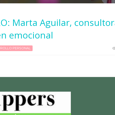
: Marta Aguilar, consultor
en emocional
ROLLO PERSONAL