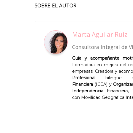
SOBRE EL AUTOR
Marta Aguilar Ruiz
Consultora Integral de V
Guía y acompañante motiv
Formadora en mejora del ren
empresas. Creadora y acompa
Profesional
bilingüe c
Financiera
(ICEA) y
Organizad
Independencia Financiera,
con Movilidad Geográfica Int