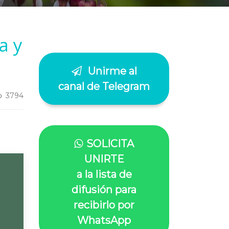
a y
Unirme al
canal de Telegram
3794
SOLICITA
UNIRTE
a la lista de
difusión para
recibirlo por
WhatsApp